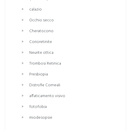
calazio
Occhio secco
Cheratocono
Corioretinite
Neurite ottica
Trombosi Retinica
Presbiopia
Distrofie Corneali
affaticamento visivo
fotofobia
miodesopsie