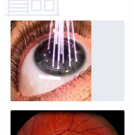
Dottore cordiale e professionale. I miei
complimenti.
Paziente
Professionalità e accuratezza nel visitare i
pazienti, precisione negli orari ed empatia
nei confronti dei pazienti.
Paziente
Il dott. Catapano, con la massima
professionalità che lo contraddistingue, ha