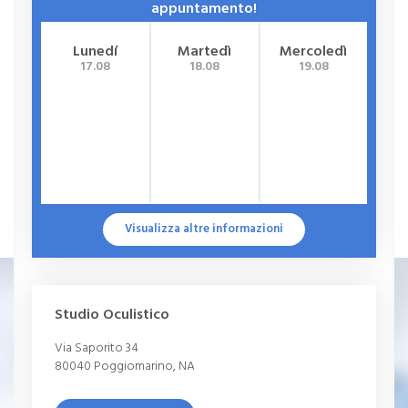
appuntamento!
Lunedí
Martedì
Mercoledì
G
17.08
18.08
19.08
Visualizza altre informazioni
Studio Oculistico
Via Saporito 34
80040 Poggiomarino, NA