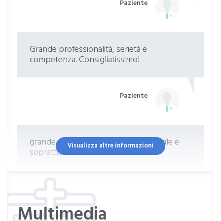
Paziente
Grande professionalità, serietà e
competenza. Consigliatissimo!
Paziente
grande umanità grande empatia gentile e
Visualizza altre informazioni
soprattutto molto chiaro
Paziente
Multimedia